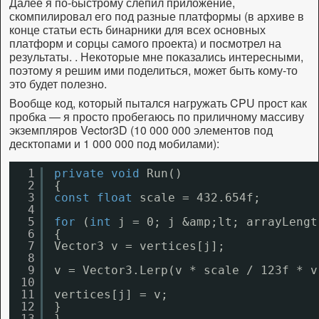
Далее я по-быстрому слепил приложение,
скомпилировал его под разные платформы (в архиве в
конце статьи есть бинарники для всех основных
платформ и сорцы самого проекта) и посмотрел на
результаты. . Некоторые мне показались интересными,
поэтому я решим ими поделиться, может быть кому-то
это будет полезно.
Вообще код, который пытался нагружать CPU прост как
пробка — я просто пробегаюсь по приличному массиву
экземпляров Vector3D (10 000 000 элементов под
десктопами и 1 000 000 под мобилами):
1
private
void
Run()
2
{
3
const
float
scale = 432.654f;
4
5
for
(
int
j = 0; j &amp;lt; arrayLengt
6
{
7
Vector3 v = vertices[j];
8
9
v = Vector3.Lerp(v * scale / 123f * v
10
11
vertices[j] = v;
12
}
13
}