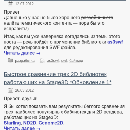
12.07.2012
Привет!
Давненько у нас не было хорошего
разбойничьего
налёта
тематического контента — пора бы это
исправить!)
Итак, как вы уже наверняка догадались из темы этого
поста — речь пойдёт о применении библиотеки
as3swf
для редактирования SWF файла.
Читать далее
→
разработка
as3swf
,
swf
,
байткод
Быстрое сравнение трех 2D библиотек
работающих на Stage3D *Обновление 1*
26.03.2012
Привет, друзья!
Я бы хотел показать вам результаты беглого сравнения
трех наиболее популярных библиотек для 2D рендера,
работающих на Stage3D:
Starling
,
ND2D
,
Genome2D
.
Читать далее
→