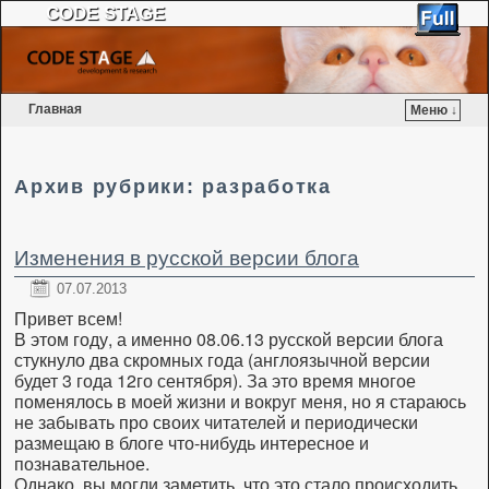
CODE STAGE
Главная
Меню ↓
Перейти к основному содержимому
Перейти к дополнительному содержимому
Архив рубрики:
разработка
Изменения в русской версии блога
07.07.2013
Привет всем!
В этом году, а именно 08.06.13 русской версии блога
стукнуло два скромных года (англоязычной версии
будет 3 года 12го сентября). За это время многое
поменялось в моей жизни и вокруг меня, но я стараюсь
не забывать про своих читателей и периодически
размещаю в блоге что-нибудь интересное и
познавательное.
Однако, вы могли заметить, что это стало происходить