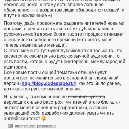
несколько реже, и этому есть вполне логичное
объяснение — с возрастом люди обзаводятся семьей, и
я тут не исключение =)
Поэтому, дабы продолжать радовать читателей новыми
постами, я решил отказаться от их дублирования в
русскоязычной версии блога, т.к. этот процесс отнимает
очень много свободного времени (которого у меня
теперь значительно меньше).
С этого момента тут будет публиковаться только то, что
касается исключительно русскоязычной аудитории, то
есть посты, которые будут неинтересны международной
аудитории.
Все новые посты общей тематики отныне будут
появляться исключительно в основной англоязычной
версии (
http://blog.codestage.ru/
), как это было ранее,
до открытия русскоязычной версии.
Я надеюсь, эти изменения не
оскорбят чувства
верующих
сильно расстроят читателей этого блога, т.к.
читают меня в основном разработчики, а любой
уважающий себя разработчик должен уметь читать
английский текст
интересное
,
разработка