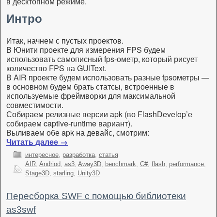
в десктопном режиме.
Интро
Итак, начнем с пустых проектов.
В Юнити проекте для измерения FPS будем
использовать самописный fps-ометр, который рисует
количество FPS на GUIText.
В AIR проекте будем использовать разные fpsометры —
в основном будем брать статсы, встроенные в
используемые фреймворки для максимальной
совместимости.
Собираем релизные версии apk (во FlashDevelop’е
собираем captive-runtime вариант).
Выливаем обе apk на девайс, смотрим:
Читать далее
→
интересное
,
разработка
,
статья
AIR
,
Andriod
,
as3
,
Away3D
,
benchmark
,
C#
,
flash
,
performance
,
Stage3D
,
starling
,
Unity3D
Пересборка SWF с помощью библиотеки
as3swf