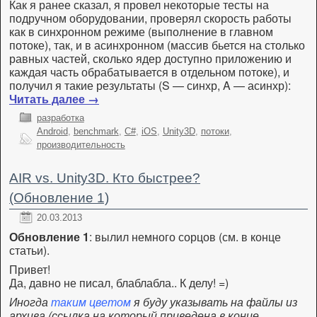
Как я ранее сказал, я провел некоторые тесты на
подручном оборудовании, проверял скорость работы
как в синхронном режиме (выполнение в главном
потоке), так, и в асинхронном (массив бьется на столько
равных частей, сколько ядер доступно приложению и
каждая часть обрабатывается в отдельном потоке), и
получил я такие результаты (S — синхр, A — асинхр):
Читать далее
→
разработка
Android
,
benchmark
,
C#
,
iOS
,
Unity3D
,
потоки
,
производительность
AIR vs. Unity3D. Кто быстрее?
(Обновление 1)
20.03.2013
Обновление 1
: вылил немного сорцов (см. в конце
статьи).
Привет!
Да, давно не писал, блаблабла.. К делу! =)
Иногда
таким цветом
я буду указывать на файлы из
архива (ссылка на который приведена в конце