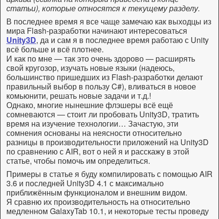
статьи), которые относятся к текущему разделу.
В последнее время я все чаще замечаю как выходцы из
мира Flash-разработки начинают интересоваться
Unity3D
, да и сам я в последнее время работаю с Unity
всё больше и всё плотнее.
И как по мне — так это очень здорово — расширять
свой кругозор, изучать новые языки (надеюсь,
большинство пришедших из Flash-разработки делают
правильный выбор в пользу C#), вливаться в новое
комьюнити, решать новые задачи и т.д.!
Однако, многие нынешние флэшеры всё ещё
сомневаются — стоит ли пробовать Unity3D, тратить
время на изучение технологии… Зачастую, эти
сомнения основаны на неясности относительно
разницы в производительности приложений на Unity3D
по сравнению с AIR, вот о ней я и расскажу в этой
статье, чтобы помочь им определиться.
Примеры в статье я буду компилировать с помощью AIR
3.6 и последней Unity3D 4.1 с максимально
приближённым функционалом и внешним видом.
Я сравню их производительность на относительно
медленном GalaxyTab 10.1, и некоторые тесты проведу